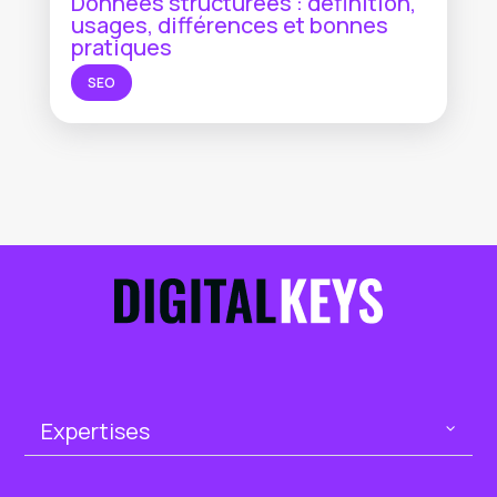
Données structurées : définition,
usages, différences et bonnes
pratiques
SEO
Expertises