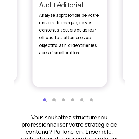
Audit éditorial
Str
ing
Analyse approfondie de votre
Défin
univers de marque, de vos
que
pilie
a
contenus actuels et de leur
adopt
plus 
efficacité à atteindre vos
une 
objectifs, afin d’identifier les
SEO,
cohér
axes d’amélioration.
cement
Vous souhaitez structurer ou
professionnaliser votre stratégie de
contenu ? Parlons-en. Ensemble,
orchestrons des prises de parole qui